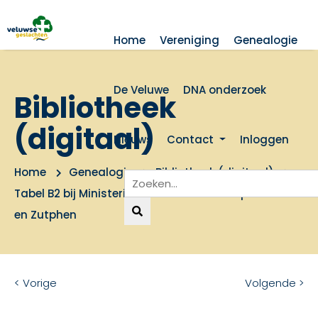
Home
Vereniging
Genealogie
De Veluwe
DNA onderzoek
Bibliotheek
(digitaal)
Nieuws
Contact
Inloggen
Home
Genealogie
Bibliotheek (digitaal)
Tabel B2 bij Ministerialiteit en Ridderschap van Gelre
en Zutphen
< Vorige
Volgende >