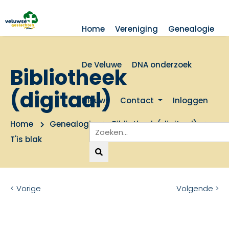
Home
Vereniging
Genealogie
De Veluwe
DNA onderzoek
Bibliotheek
(digitaal)
Nieuws
Contact
Inloggen
Home
Genealogie
Bibliotheek (digitaal)
T'is blak
< Vorige
Volgende >