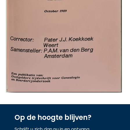
Op de hoogte blijven?
Schrijft u zich dan nu in en ontvang