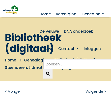
Home
Vereniging
Genealogie
De Veluwe
DNA onderzoek
Bibliotheek
(digitaal)
Nieuws
Contact
Inloggen
Home
Genealogie
Bibliotheek (digitaal)
Steenderen, Lidmaten-inschrijvingen 1692-1773
< Vorige
Volgende >