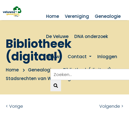
Home
Vereniging
Genealogie
De Veluwe
DNA onderzoek
Bibliotheek
(digitaal)
Nieuws
Contact
Inloggen
Home
Genealogie
Bibliotheek (digitaal)
Stadsrechten van Wageningen
< Vorige
Volgende >