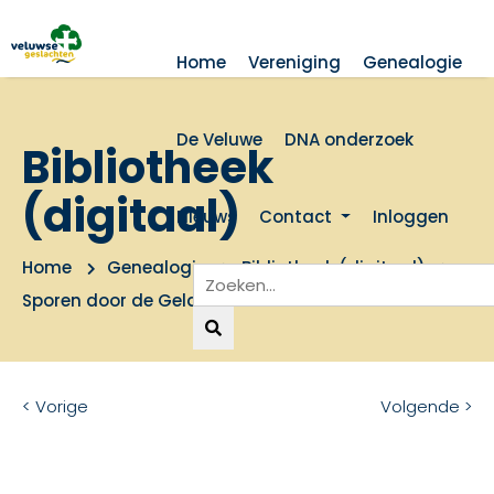
Home
Vereniging
Genealogie
De Veluwe
DNA onderzoek
Bibliotheek
(digitaal)
Nieuws
Contact
Inloggen
Home
Genealogie
Bibliotheek (digitaal)
Sporen door de Gelderse Vallei
< Vorige
Volgende >