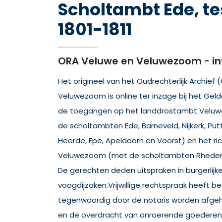
Scholtambt Ede, t
1801-1811
ORA Veluwe en Veluwezoom - in
Het origineel van het Oudrechterlijk Archief
Veluwezoom is online ter inzage bij het Gel
de toegangen op het landdrostambt Velu
de scholtambten Ede, Barneveld, Nijkerk, Putt
Heerde, Epe, Apeldoorn en Voorst) en het r
Veluwezoom (met de scholtambten Rheden
De gerechten deden uitspraken in burgerlijke, 
voogdijzaken.Vrijwillige rechtspraak heeft b
tegenwoordig door de notaris worden afge
en de overdracht van onroerende goederen.