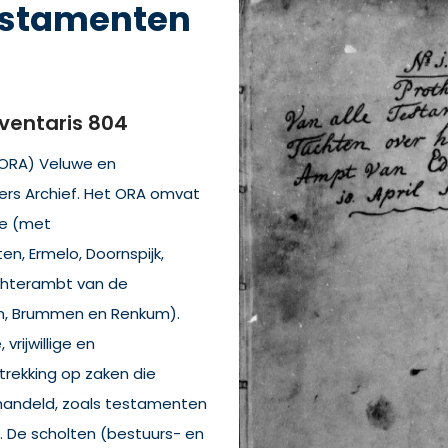
estamenten
ventaris 804
 (ORA) Veluwe en
ders Archief. Het ORA omvat
we (met
en, Ermelo, Doornspijk,
ichterambt van de
, Brummen en Renkum).
vrijwillige en
etrekking op zaken die
handeld, zoals testamenten
 De scholten (bestuurs- en