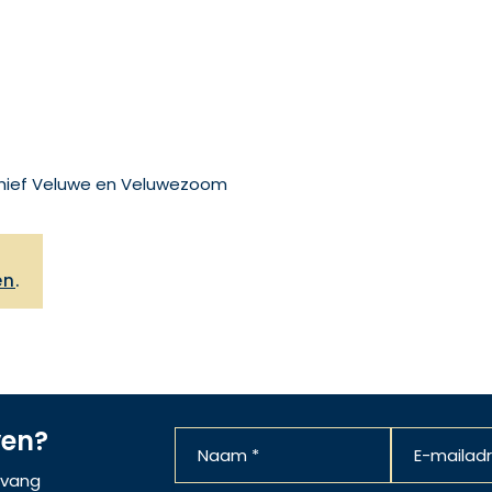
rchief Veluwe en Veluwezoom
,
en
.
ven?
ntvang