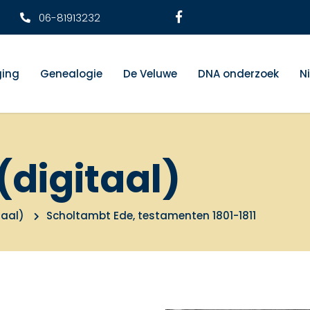
06-81913232
ging
Genealogie
De Veluwe
DNA onderzoek
N
(digitaal)
taal)
Scholtambt Ede, testamenten 1801-1811