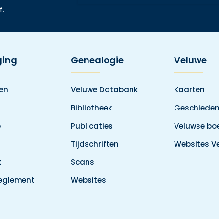
f.
ging
Genealogie
Veluwe
den
Veluwe Databank
Kaarten
Bibliotheek
Geschieden
e
Publicaties
Veluwse boe
Tijdschriften
Websites V
k
Scans
reglement
Websites