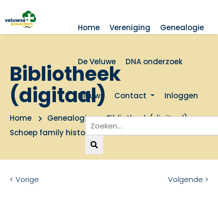
Home
Vereniging
Genealogie
De Veluwe
DNA onderzoek
Bibliotheek
(digitaal)
Nieuws
Contact
Inloggen
Home
Genealogie
Bibliotheek (digitaal)
Schoep family history
< Vorige
Volgende >