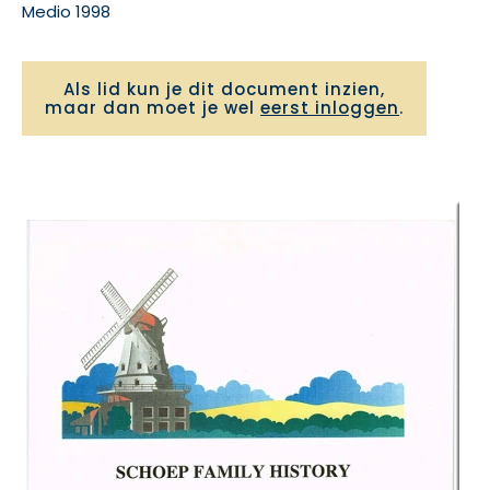
Medio 1998
Als lid kun je dit document inzien,
maar dan moet je wel
eerst inloggen
.