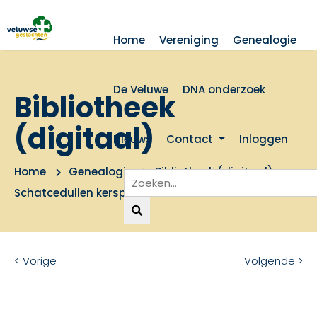
Home
Vereniging
Genealogie
De Veluwe
DNA onderzoek
Bibliotheek
(digitaal)
Nieuws
Contact
Inloggen
Home
Genealogie
Bibliotheek (digitaal)
Schatcedullen kerspel Epe 1592-1603
< Vorige
Volgende >