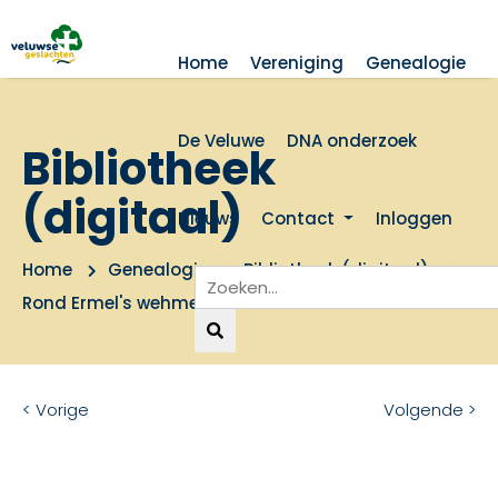
Home
Vereniging
Genealogie
De Veluwe
DNA onderzoek
Bibliotheek
(digitaal)
Nieuws
Contact
Inloggen
Home
Genealogie
Bibliotheek (digitaal)
Rond Ermel's wehme
< Vorige
Volgende >