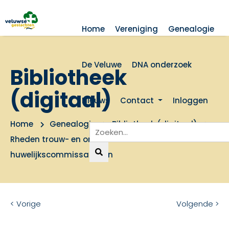
Home
Vereniging
Genealogie
De Veluwe
DNA onderzoek
Bibliotheek
(digitaal)
Nieuws
Contact
Inloggen
Home
Genealogie
Bibliotheek (digitaal)
Rheden trouw- en ondertrouwboeken en
huwelijkscommissarissen
< Vorige
Volgende >