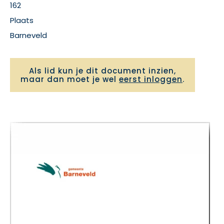
162
Plaats
Barneveld
Als lid kun je dit document inzien,
maar dan moet je wel
eerst inloggen
.