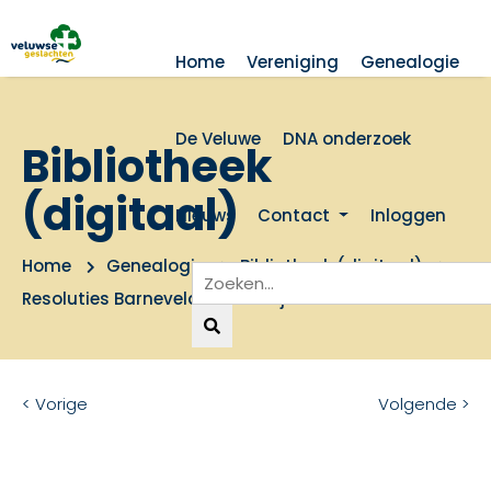
Home
Vereniging
Genealogie
De Veluwe
DNA onderzoek
Bibliotheek
(digitaal)
Nieuws
Contact
Inloggen
Home
Genealogie
Bibliotheek (digitaal)
Resoluties Barneveldse Ambtsjonkers 1649-1811
< Vorige
Volgende >