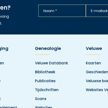
ven?
ntvang
f.
ging
Genealogie
Veluwe
den
Veluwe Databank
Kaarten
Bibliotheek
Geschieden
e
Publicaties
Veluwse boe
Tijdschriften
Websites V
k
Scans
reglement
Websites