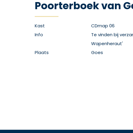
Poorterboek van G
Kast
CDmap 06
Info
Te vinden bij verz
Wapenheraut'
Plaats
Goes