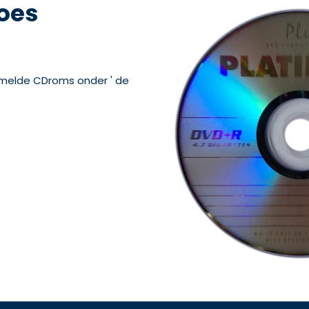
oes
amelde CDroms onder ' de