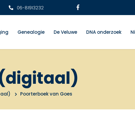
06-81913232
ging
Genealogie
De Veluwe
DNA onderzoek
N
(digitaal)
taal)
Poorterboek van Goes