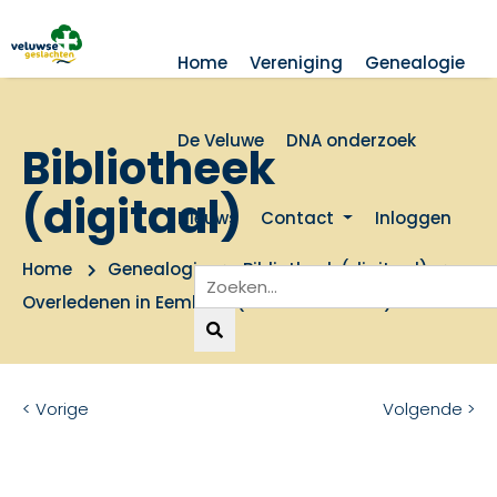
Home
Vereniging
Genealogie
De Veluwe
DNA onderzoek
Bibliotheek
(digitaal)
Nieuws
Contact
Inloggen
Home
Genealogie
Bibliotheek (digitaal)
Overledenen in Eemland (excl. Amersfoort) tot 1811
< Vorige
Volgende >