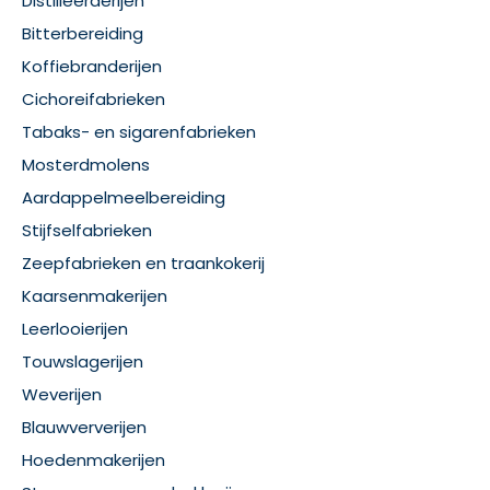
Distilleerderijen
Bitterbereiding
Koffiebranderijen
Cichoreifabrieken
Tabaks- en sigarenfabrieken
Mosterdmolens
Aardappelmeelbereiding
Stijfselfabrieken
Zeepfabrieken en traankokerij
Kaarsenmakerijen
Leerlooierijen
Touwslagerijen
Weverijen
Blauwververijen
Hoedenmakerijen