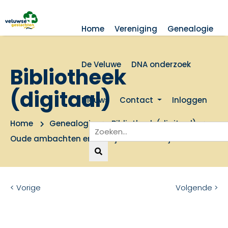
Home
Vereniging
Genealogie
De Veluwe
DNA onderzoek
Bibliotheek
(digitaal)
Nieuws
Contact
Inloggen
Home
Genealogie
Bibliotheek (digitaal)
Oude ambachten en bedrijven achter Rijn en IJssel
< Vorige
Volgende >