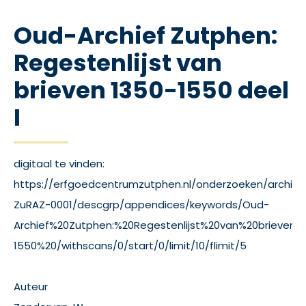
Oud-Archief Zutphen:
Regestenlijst van
brieven 1350-1550 deel
I
digitaal te vinden:
https://erfgoedcentrumzutphen.nl/onderzoeken/archiev
ZuRAZ-0001/descgrp/appendices/keywords/Oud-
Archief%20Zutphen:%20Regestenlijst%20van%20brieven%
1550%20/withscans/0/start/0/limit/10/flimit/5
Auteur