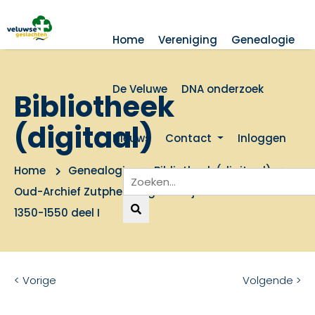
Home
Vereniging
Genealogie
De Veluwe
DNA onderzoek
Bibliotheek
(digitaal)
Nieuws
Contact
Inloggen
Home
Genealogie
Bibliotheek (digitaal)
Oud-Archief Zutphen: Regestenlijst van brieven
1350-1550 deel I
< Vorige
Volgende >