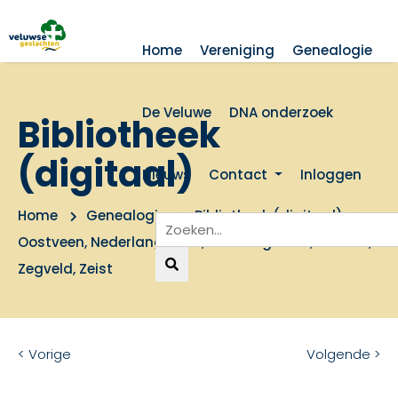
Home
Vereniging
Genealogie
De Veluwe
DNA onderzoek
Bibliotheek
(digitaal)
Nieuws
Contact
Inloggen
Home
Genealogie
Bibliotheek (digitaal)
Oostveen, Nederlangbroek, Overlangbroek, Vleuten,
Zegveld, Zeist
< Vorige
Volgende >