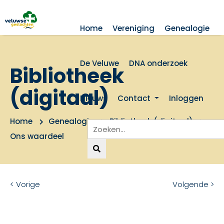
Home
Vereniging
Genealogie
De Veluwe
DNA onderzoek
Bibliotheek
(digitaal)
Nieuws
Contact
Inloggen
Home
Genealogie
Bibliotheek (digitaal)
Ons waardeel
< Vorige
Volgende >