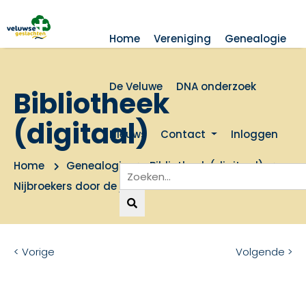
Home
Vereniging
Genealogie
De Veluwe
DNA onderzoek
Bibliotheek
(digitaal)
Nieuws
Contact
Inloggen
Home
Genealogie
Bibliotheek (digitaal)
Nijbroekers door de jaren heen
< Vorige
Volgende >