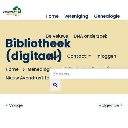
Home
Vereniging
Genealogie
De Veluwe
DNA onderzoek
Bibliotheek
(digitaal)
Nieuws
Contact
Inloggen
Home
Genealogie
Bibliotheek (digitaal)
Nieuw Avondrust te Voorthuizen
< Vorige
Volgende >