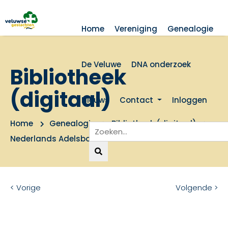
Home
Vereniging
Genealogie
De Veluwe
DNA onderzoek
Bibliotheek
(digitaal)
Nieuws
Contact
Inloggen
Home
Genealogie
Bibliotheek (digitaal)
Nederlands Adelsboek 1903-1923
< Vorige
Volgende >