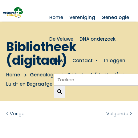
Home
Vereniging
Genealogie
De Veluwe
DNA onderzoek
Bibliotheek
(digitaal)
Nieuws
Contact
Inloggen
Home
Genealogie
Bibliotheek (digitaal)
Luid- en Begraafgelden te Veenendaal
< Vorige
Volgende >