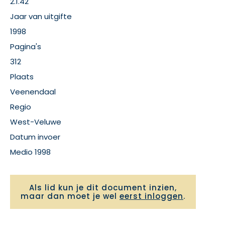
2.1.42
Jaar van uitgifte
1998
Pagina's
312
Plaats
Veenendaal
Regio
West-Veluwe
Datum invoer
Medio 1998
Als lid kun je dit document inzien,
maar dan moet je wel
eerst inloggen
.