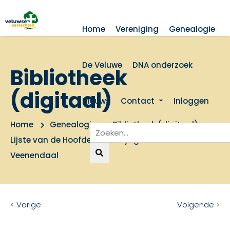
Home
Vereniging
Genealogie
De Veluwe
DNA onderzoek
Bibliotheek
(digitaal)
Nieuws
Contact
Inloggen
Home
Genealogie
Bibliotheek (digitaal)
Lijste van de Hoofden der huysgesinnen van
Veenendaal
< Vorige
Volgende >