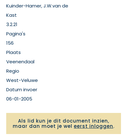
Kuinder-Hamer, J.W.van de
Kast
3.2.21
Pagina's
156
Plaats
Veenendaal
Regio
West-Veluwe
Datum invoer
06-01-2005
Als lid kun je dit document inzien,
maar dan moet je wel
eerst inloggen
.