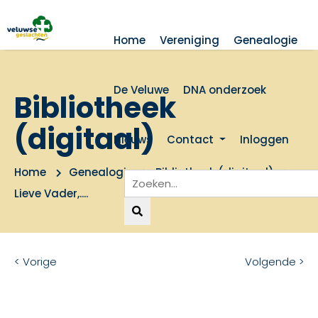
Home
Vereniging
Genealogie
De Veluwe
DNA onderzoek
Bibliotheek
(digitaal)
Nieuws
Contact
Inloggen
Home
Genealogie
Bibliotheek (digitaal)
Lieve Vader,....
< Vorige
Volgende >