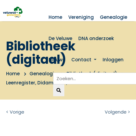
Home
Vereniging
Genealogie
De Veluwe
DNA onderzoek
Bibliotheek
(digitaal)
Nieuws
Contact
Inloggen
Home
Genealogie
Bibliotheek (digitaal)
Leenregister, Didam, Baer, Overkwartier
< Vorige
Volgende >