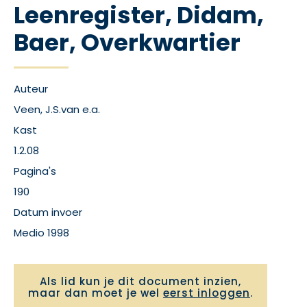
Leenregister, Didam,
Baer, Overkwartier
Auteur
Veen, J.S.van e.a.
Kast
1.2.08
Pagina's
190
Datum invoer
Medio 1998
Als lid kun je dit document inzien,
maar dan moet je wel
eerst inloggen
.