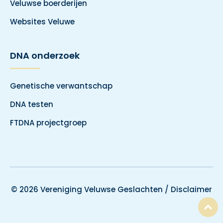
Veluwse boerderijen
Websites Veluwe
DNA onderzoek
Genetische verwantschap
DNA testen
FTDNA projectgroep
© 2026 Vereniging Veluwse Geslachten /
Disclaimer
T