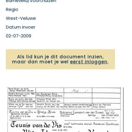
Barneveld/Voorthuizen
Regio
West-Veluwe
Datum invoer
02-07-2009
Als lid kun je dit document inzien,
maar dan moet je wel
eerst inloggen
.