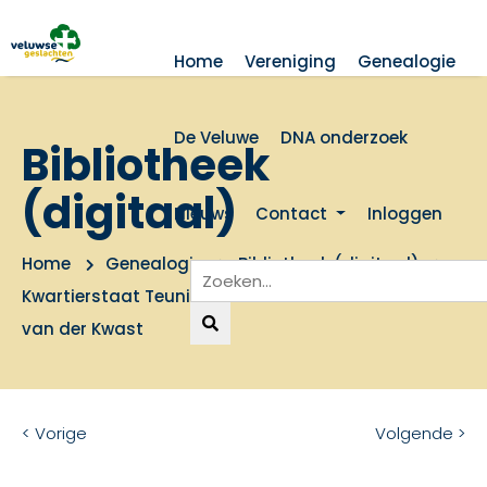
Home
Vereniging
Genealogie
De Veluwe
DNA onderzoek
Bibliotheek
(digitaal)
Nieuws
Contact
Inloggen
Home
Genealogie
Bibliotheek (digitaal)
Kwartierstaat Teunis van de Vis X Alida Johanna
van der Kwast
< Vorige
Volgende >