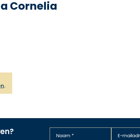
a Cornelia
,
en
.
ven?