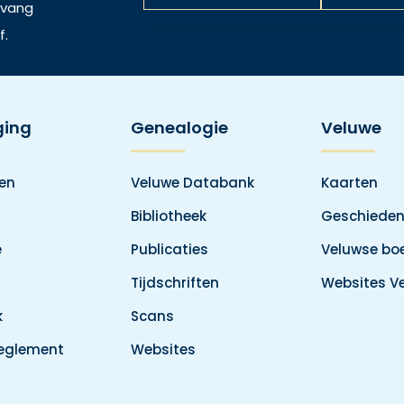
ntvang
f.
ging
Genealogie
Veluwe
den
Veluwe Databank
Kaarten
Bibliotheek
Geschieden
e
Publicaties
Veluwse boe
Tijdschriften
Websites V
k
Scans
reglement
Websites