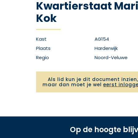
Kwartierstaat Mari
Kok
Kast
AG154
Plaats
Harderwijk
Regio
Noord-Veluwe
Als lid kun je dit document inzien
maar dan moet je wel
eerst inlogg
Op de hoogte blij