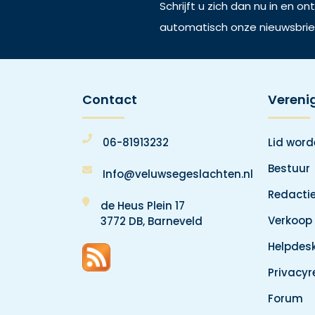
Schrijft u zich dan nu in en o
automatisch onze nieuwsbrie
Contact
Vereni
06-81913232
Lid wor
Bestuur
Info@veluwsegeslachten.nl
Redacti
de Heus Plein 17
Verkoop
3772 DB, Barneveld
Helpdes
Privacy
Forum