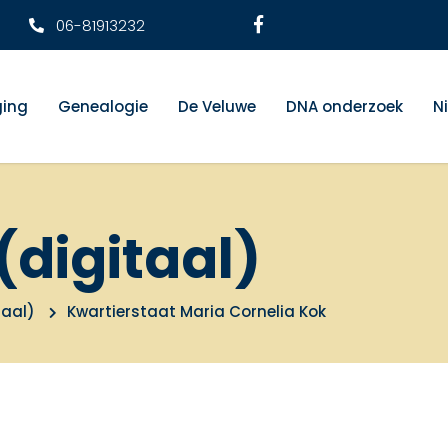
06-81913232
ging
Genealogie
De Veluwe
DNA onderzoek
N
(digitaal)
taal)
Kwartierstaat Maria Cornelia Kok