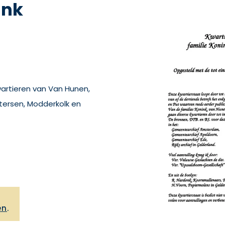
ink
artieren van Van Hunen,
tersen, Modderkolk en
,
en
.