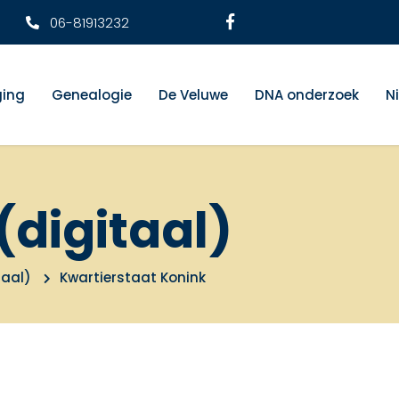
06-81913232
ging
Genealogie
De Veluwe
DNA onderzoek
N
(digitaal)
taal)
Kwartierstaat Konink