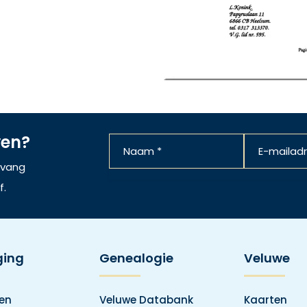
ven?
ntvang
f.
ging
Genealogie
Veluwe
den
Veluwe Databank
Kaarten