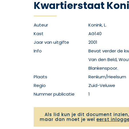
Kwartierstaat Kon
Auteur
Konink, L.
Kast
AG140
Jaar van uitgifte
2001
Info
Bevat verder de kw
Van den Beld, Wou
Blankenspoor.
Plaats
Renkum/Heelsum
Regio
Zuid-Veluwe
Nummer publicatie
1
Als lid kun je dit document inzien
maar dan moet je wel
eerst inlogg