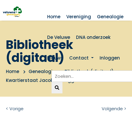
Home
Vereniging
Genealogie
De Veluwe
DNA onderzoek
Bibliotheek
(digitaal)
Nieuws
Contact
Inloggen
Home
Genealogie
Bibliotheek (digitaal)
Kwartierstaat Jacob van Aggelen
< Vorige
Volgende >