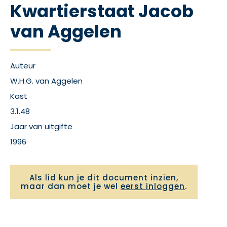
Kwartierstaat Jacob
van Aggelen
Auteur
W.H.G. van Aggelen
Kast
3.1.48
Jaar van uitgifte
1996
Als lid kun je dit document inzien,
maar dan moet je wel
eerst inloggen
.