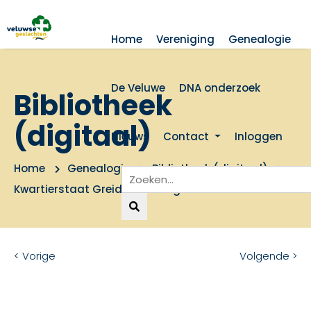
Home
Vereniging
Genealogie
De Veluwe
DNA onderzoek
Bibliotheek
(digitaal)
Nieuws
Contact
Inloggen
Home
Genealogie
Bibliotheek (digitaal)
Kwartierstaat Greidanus Jaeger
< Vorige
Volgende >