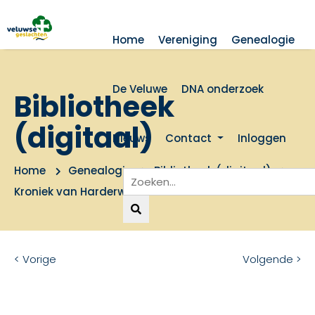
Home
Vereniging
Genealogie
De Veluwe
DNA onderzoek
Bibliotheek
(digitaal)
Nieuws
Contact
Inloggen
Home
Genealogie
Bibliotheek (digitaal)
Kroniek van Harderwijk 1231 - 1931
< Vorige
Volgende >