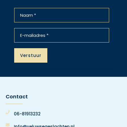
Contact
06-81913232
Info@veluwsegeslachten.nl