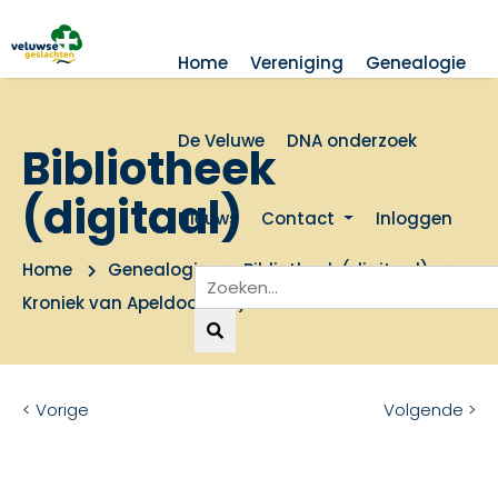
Home
Vereniging
Genealogie
De Veluwe
DNA onderzoek
Bibliotheek
(digitaal)
Nieuws
Contact
Inloggen
Home
Genealogie
Bibliotheek (digitaal)
Kroniek van Apeldoorn (II)
< Vorige
Volgende >