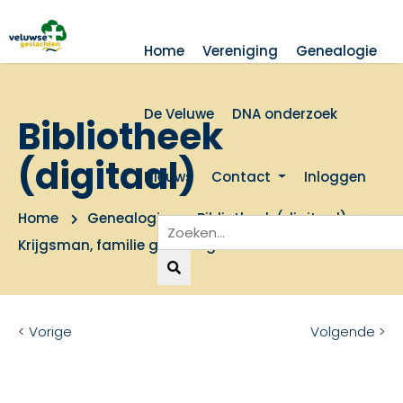
Home
Vereniging
Genealogie
De Veluwe
DNA onderzoek
Bibliotheek
(digitaal)
Nieuws
Contact
Inloggen
Home
Genealogie
Bibliotheek (digitaal)
Krijgsman, familie genealogie
< Vorige
Volgende >