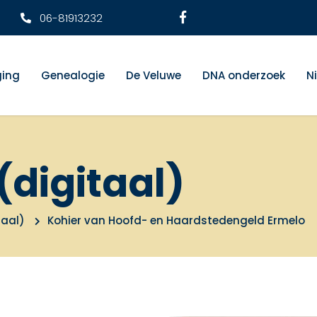
06-81913232
ging
Genealogie
De Veluwe
DNA onderzoek
N
(digitaal)
taal)
Kohier van Hoofd- en Haardstedengeld Ermelo