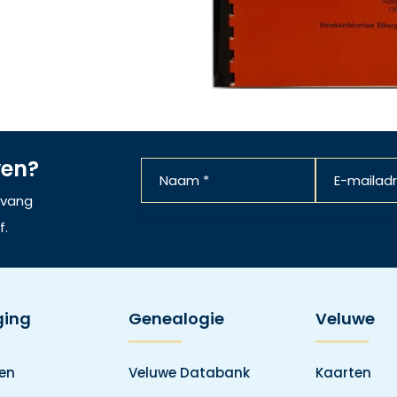
ven?
ntvang
f.
ging
Genealogie
Veluwe
den
Veluwe Databank
Kaarten