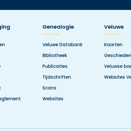
ging
Genealogie
Veluwe
den
Veluwe Databank
Kaarten
Bibliotheek
Geschieden
e
Publicaties
Veluwse boe
Tijdschriften
Websites V
k
Scans
reglement
Websites