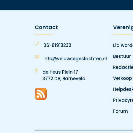
Contact
Vereni
06-81913232
Lid wor
Bestuur
Info@veluwsegeslachten.nl
Redacti
de Heus Plein 17
Verkoop
3772 DB, Barneveld
Helpdes
Privacy
Forum