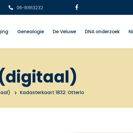
06-81913232
ging
Genealogie
De Veluwe
DNA onderzoek
N
(digitaal)
taal)
Kadasterkaart 1832: Otterlo