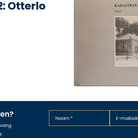
: Otterlo
ven?
ntvang
f.