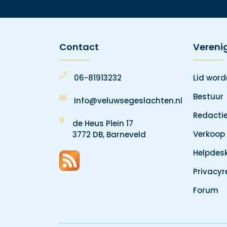
Contact
Vereni
06-81913232
Lid wor
Bestuur
Info@veluwsegeslachten.nl
Redacti
de Heus Plein 17
Verkoop
3772 DB, Barneveld
Helpdes
Privacy
Forum