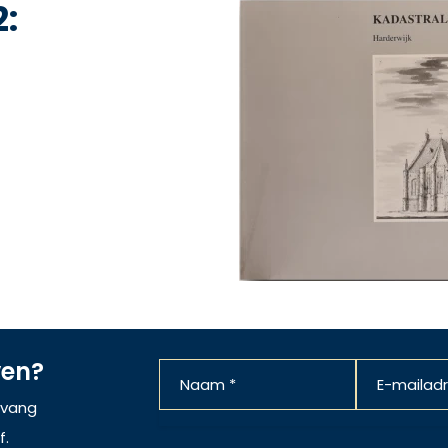
:
ven?
ntvang
f.