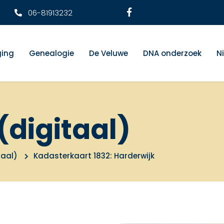
06-81913232
ging
Genealogie
De Veluwe
DNA onderzoek
N
(digitaal)
taal)
Kadasterkaart 1832: Harderwijk