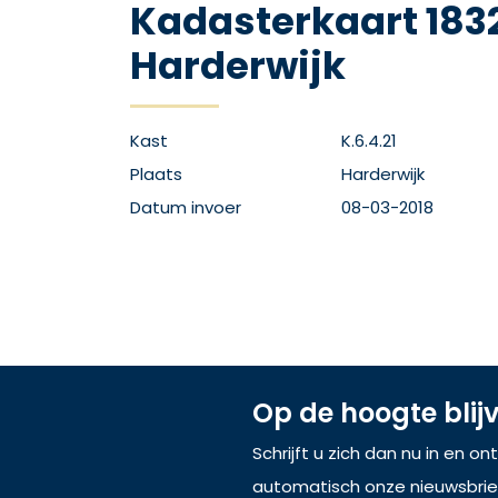
Kadasterkaart 1832
Harderwijk
Kast
K.6.4.21
Plaats
Harderwijk
Datum invoer
08-03-2018
Op de hoogte blij
Schrijft u zich dan nu in en o
automatisch onze nieuwsbrie