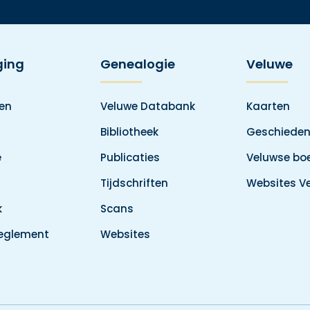
ging
Genealogie
Veluwe
den
Veluwe Databank
Kaarten
Bibliotheek
Geschieden
e
Publicaties
Veluwse boe
Tijdschriften
Websites V
k
Scans
reglement
Websites