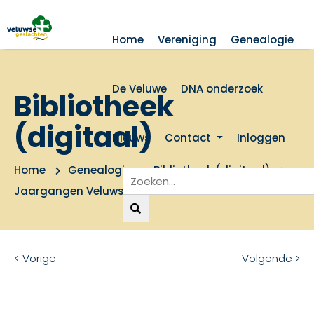
Home
Vereniging
Genealogie
De Veluwe
DNA onderzoek
Bibliotheek
(digitaal)
Nieuws
Contact
Inloggen
Home
Genealogie
Bibliotheek (digitaal)
Jaargangen Veluwse Geslachten
< Vorige
Volgende >