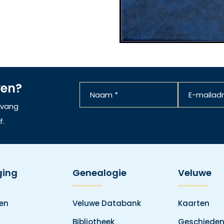
ven?
ntvang
f.
ging
Genealogie
Veluwe
den
Veluwe Databank
Kaarten
Bibliotheek
Geschieden