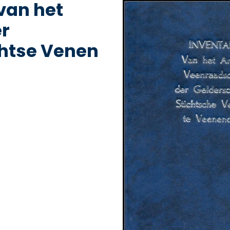
 van het
r
chtse Venen