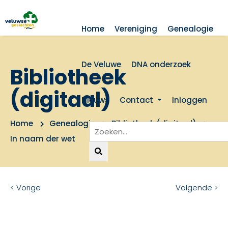
Home
Vereniging
Genealogie
De Veluwe
DNA onderzoek
Bibliotheek
(digitaal)
Nieuws
Contact
Inloggen
Home
Genealogie
Bibliotheek (digitaal)
In naam der wet
< Vorige
Volgende >