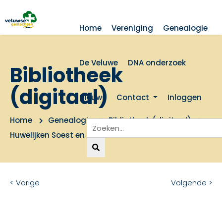
Home
Vereniging
Genealogie
De Veluwe
DNA onderzoek
Bibliotheek
(digitaal)
Nieuws
Contact
Inloggen
Home
Genealogie
Bibliotheek (digitaal)
Huwelijken Soest en Isselt tot 1813
< Vorige
Volgende >