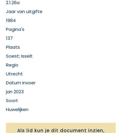
2.1.26a
Jaar van uitgifte
1984
Pagina's
137
Plaats
Soest; Isselt
Regio
Utrecht
Datum invoer
jan 2023
Soort
Huwelijken
Als lid kun je dit document inzien,