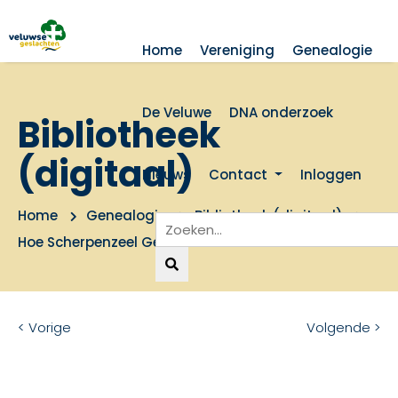
Home
Vereniging
Genealogie
De Veluwe
DNA onderzoek
Bibliotheek
(digitaal)
Nieuws
Contact
Inloggen
Home
Genealogie
Bibliotheek (digitaal)
Hoe Scherpenzeel Gelders werd
< Vorige
Volgende >