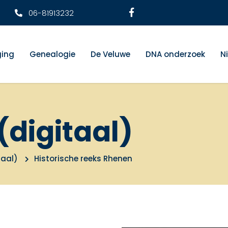
06-81913232
ging
Genealogie
De Veluwe
DNA onderzoek
N
(digitaal)
taal)
Historische reeks Rhenen