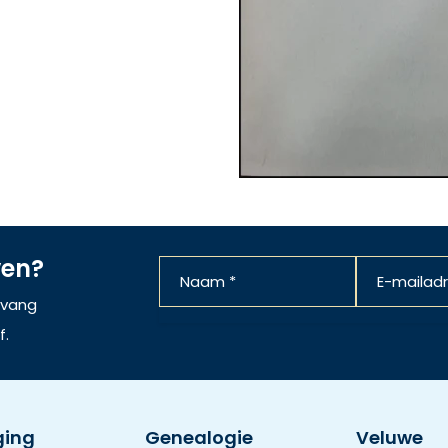
ven?
ntvang
f.
ging
Genealogie
Veluwe