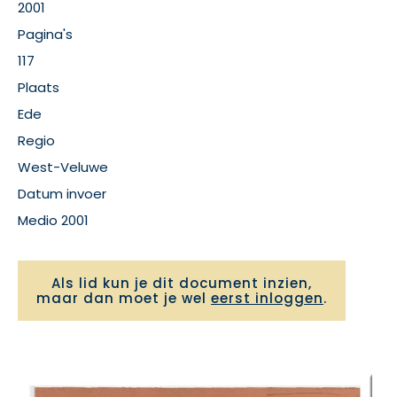
2001
Pagina's
117
Plaats
Ede
Regio
West-Veluwe
Datum invoer
Medio 2001
Als lid kun je dit document inzien,
maar dan moet je wel
eerst inloggen
.