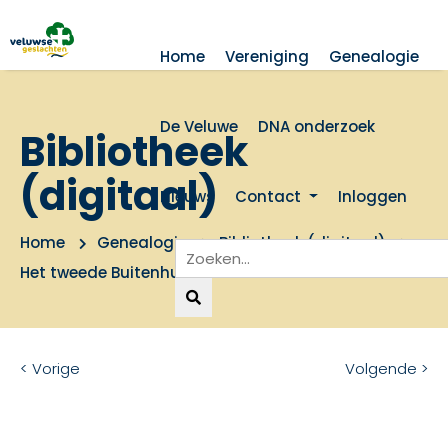
Home
Vereniging
Genealogie
De Veluwe
DNA onderzoek
Bibliotheek
(digitaal)
Nieuws
Contact
Inloggen
Home
Genealogie
Bibliotheek (digitaal)
Het tweede Buitenhuisboek
< Vorige
Volgende >