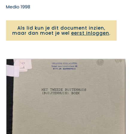
Medio 1998
Als lid kun je dit document inzien,
maar dan moet je wel
eerst inloggen
.