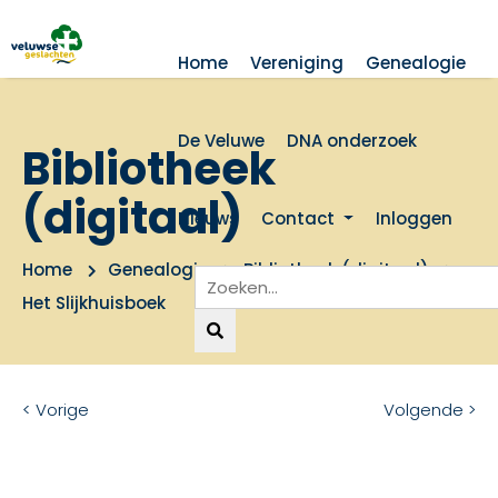
Home
Vereniging
Genealogie
De Veluwe
DNA onderzoek
Bibliotheek
(digitaal)
Nieuws
Contact
Inloggen
Home
Genealogie
Bibliotheek (digitaal)
Het Slijkhuisboek
< Vorige
Volgende >