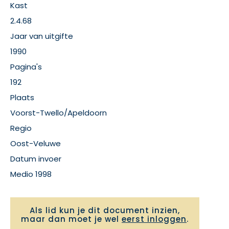
Kast
2.4.68
Jaar van uitgifte
1990
Pagina's
192
Plaats
Voorst-Twello/Apeldoorn
Regio
Oost-Veluwe
Datum invoer
Medio 1998
Als lid kun je dit document inzien,
maar dan moet je wel
eerst inloggen
.