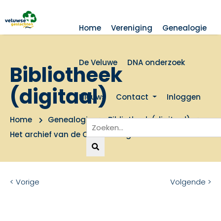
Home
Vereniging
Genealogie
De Veluwe
DNA onderzoek
Bibliotheek
(digitaal)
Nieuws
Contact
Inloggen
Home
Genealogie
Bibliotheek (digitaal)
Het archief van de Cannenburg
< Vorige
Volgende >