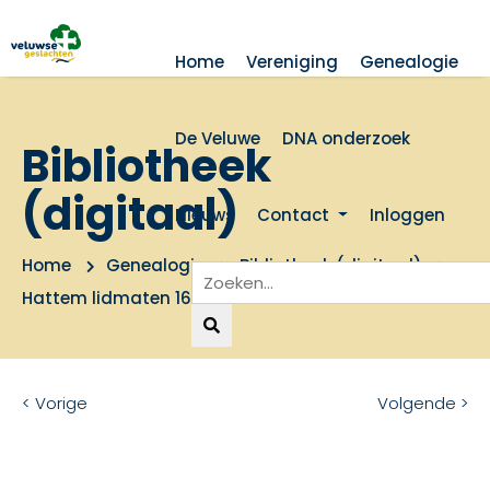
Home
Vereniging
Genealogie
De Veluwe
DNA onderzoek
Bibliotheek
(digitaal)
Nieuws
Contact
Inloggen
Home
Genealogie
Bibliotheek (digitaal)
Hattem lidmaten 1697-1762
< Vorige
Volgende >