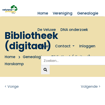
Home
Vereniging
Genealogie
De Veluwe
DNA onderzoek
Bibliotheek
(digitaal)
Nieuws
Contact
Inloggen
Home
Genealogie
Bibliotheek (digitaal)
Harskamp
< Vorige
Volgende >