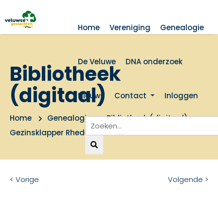
Home
Vereniging
Genealogie
De Veluwe
DNA onderzoek
Bibliotheek
(digitaal)
Nieuws
Contact
Inloggen
Home
Genealogie
Bibliotheek (digitaal)
Gezinsklapper Rheden en Lenen Abcoude 1270-1764
< Vorige
Volgende >