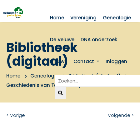
Home
Vereniging
Genealogie
De Veluwe
DNA onderzoek
Bibliotheek
(digitaal)
Nieuws
Contact
Inloggen
Home
Genealogie
Bibliotheek (digitaal)
Geschiedenis van Terwolde Nijbroek
< Vorige
Volgende >