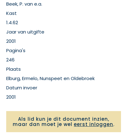
Beek, P. van e.a.
Kast
1.4.62
Jaar van uitgifte
2001
Pagina's
246
Plaats
Elburg, Ermelo, Nunspeet en Oldebroek
Datum invoer
2001
Als lid kun je dit document inzien,
maar dan moet je wel
eerst inloggen
.