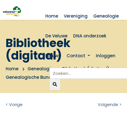
Home
Vereniging
Genealogie
De Veluwe
DNA onderzoek
Bibliotheek
(digitaal)
Nieuws
Contact
Inloggen
Home
Genealogie
Bibliotheek (digitaal)
Genealogische Bundel deel 2
< Vorige
Volgende >